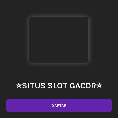
⭐SITUS SLOT GACOR⭐
DAFTAR