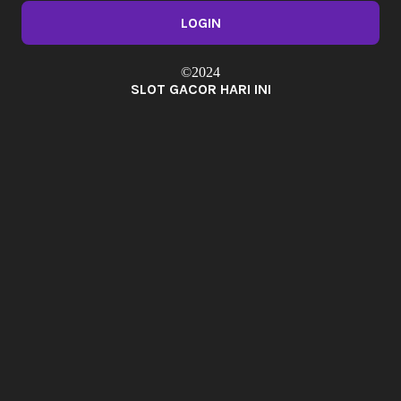
LOGIN
©2024
SLOT GACOR HARI INI